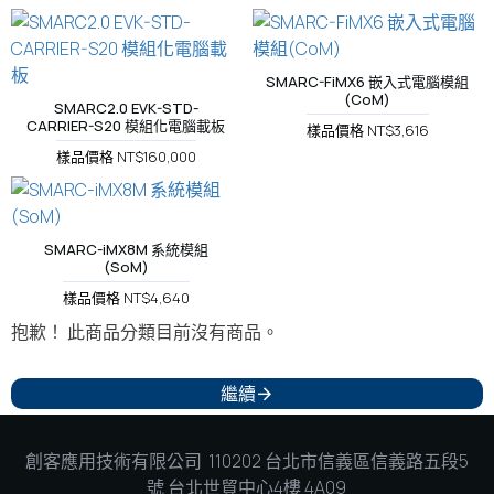
SMARC-FiMX6 嵌入式電腦模組
(CoM)
SMARC2.0 EVK-STD-
CARRIER-S20 模組化電腦載板
樣品價格 NT$3,616
樣品價格 NT$160,000
SMARC-iMX8M 系統模組
(SoM)
樣品價格 NT$4,640
邊緣運算 AI SOC
抱歉！ 此商品分類目前沒有商品。
繼續
創客應用技術有限公司 110202 台北市信義區信義路五段5
號 台北世貿中心4樓 4A09