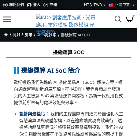
聯絡我們
登入
註冊
NT$
TWD
正體中文
機器人應用
ROS機器車
邊緣運算 AI SOC
邊緣運算 SOC
邊緣運算 AI SoC 簡介
歡迎透過我們先進的 AI 系統單晶片（SoC）解決方案，邁
向邊緣運算創新的最前線。在 IADIY，我們專精於開發頂
尖的人工智慧 SoC 與邊緣運算開發板，為新一代應用程式
提供前所未有的處理效能與效率。
設計與最佳化：
我們的工程團隊專門致力於最佳化人工
智慧演算法與硬體架構，以在邊緣端實現高效執行。透
過將功耗降至最低並將運算效率發揮到極致，我們的 AI
SoC 與開發板能在不妥協可靠性或可擴展性的前提下提