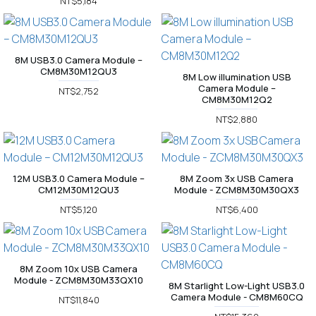
NT$5,184
8M USB3.0 Camera Module –
CM8M30M12QU3
8M Low illumination USB
Camera Module –
NT$2,752
CM8M30M12Q2
NT$2,880
12M USB3.0 Camera Module –
8M Zoom 3x USB Camera
CM12M30M12QU3
Module - ZCM8M30M30QX3
NT$5,120
NT$6,400
8M Zoom 10x USB Camera
Module - ZCM8M30M33QX10
8M Starlight Low-Light USB3.0
Camera Module - CM8M60CQ
NT$11,840