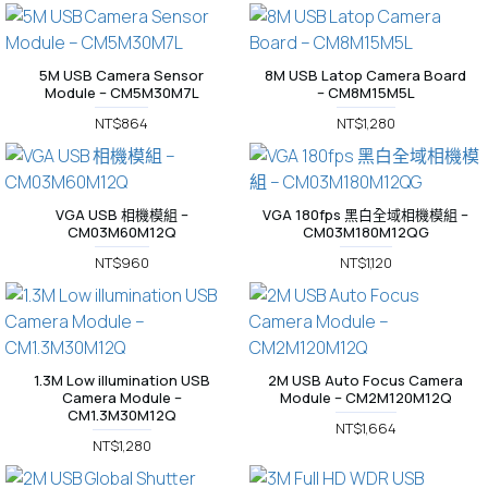
5M USB Camera Sensor
8M USB Latop Camera Board
Module – CM5M30M7L
– CM8M15M5L
NT$864
NT$1,280
VGA USB 相機模組 –
VGA 180fps 黑白全域相機模組 –
CM03M60M12Q
CM03M180M12QG
NT$960
NT$1,120
1.3M Low illumination USB
2M USB Auto Focus Camera
Camera Module –
Module – CM2M120M12Q
CM1.3M30M12Q
NT$1,664
NT$1,280