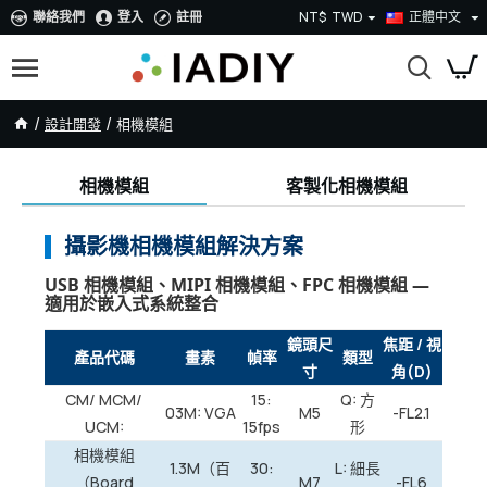
聯絡我們
登入
註冊
NT$
TWD
正體中文
設計開發
相機模組
相機模組
客製化相機模組
攝影機相機模組解決方案
USB 相機模組、MIPI 相機模組、FPC 相機模組 —
適用於嵌入式系統整合
鏡頭尺
焦距 / 視
產品代碼
畫素
幀率
類型
寸
角(D)
CM/ MCM/
15:
Q: 方
03M: VGA
M5
-FL2.1
UCM:
15fps
形
相機模組
1.3M（百
30:
L: 細長
（Board
M7
-FL6