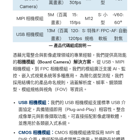
萬畫素）
30fps
型
Camera）
5M（百萬
15:
S: 小
-V60:
MIPI 相機模組
M12
畫素）
15fps
型
60°
13M（百萬
120:
S: 特殊
F: FPC
-AF: 自動
USB 相機模組
畫素）
120fps
規格
軟板
對焦
— 產品代碼組成說明 —
憑藉光電整合與影像處理領域的專業經驗，我們提供高效能
的
相機模組（Board Camera）解決方案
。 從 USB、MIPI
相機模組，到 FPC 相機模組，我們的模組廣泛支援 AI、監
控、嵌入式視覺系統等多種應用。 為簡化選型流程，我們
採用結構化的產品命名規則，涵蓋解析度、幀率、鏡頭類
型、模組規格與視角（FOV）等資訊。
USB 相機模組：
我們的 USB 相機模組支援標準 USB 介
面協定，具備隨插即用（Plug-and-Play）相容性。整合
成像單元與影像擷取功能，可直接搭配影像處理軟體，
並應用於各類嵌入式系統。
CMOS 相機模組：
CMOS 相機模組通常採用 MIPI 或
DVP 介面，需搭配外接處理單元使用。其優勢在於體積