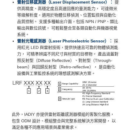
雷射位移感測器（Laser Displacement Sensor）：
提
供高精度、高穩定度且高速回應的量測能力， 可達微米
等級解析度，適用於物體位移偵測、位置監控與自動化
品質控制。 支援多種輸出介面，包括 NPN / PNP、類比
輸出與數位訊號， 可輕鬆整合至各類自動化與機器視覺
系統。
雷射光電感測器（Laser Photoelectric Sensor）：
採
用紅光 LED 與雷射技術，提供快速且可靠的物體偵測能
力， 可精準辨識不同尺寸與材質的目標物。 產品涵蓋對
照反射型（Diffuse Reflective）、對射型（Through-
beam）與回歸反射型（Retro-reflective）， 是自動化
設備與工業監控系統的理想感測解決方案。
此外，IADIY 亦提供雷射距離感測器模組的客製化服務，
包含 ODM 設計、模組整合與完整系統解決方案開發， 以
滿足各種不同應用場景與產業需求。