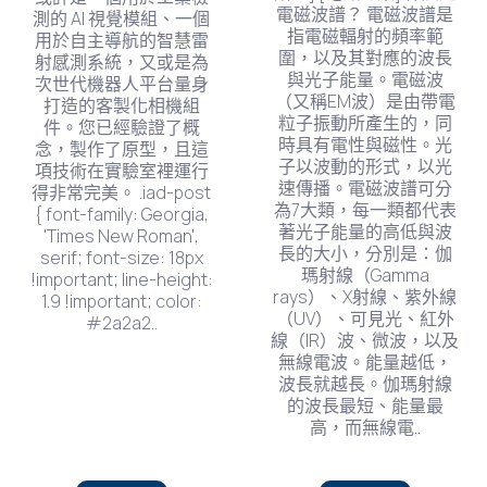
電磁波譜？ 電磁波譜是
測的 AI 視覺模組、一個
指電磁輻射的頻率範
用於自主導航的智慧雷
圍，以及其對應的波長
射感測系統，又或是為
與光子能量。電磁波
次世代機器人平台量身
（又稱EM波）是由帶電
打造的客製化相機組
粒子振動所產生的，同
件。您已經驗證了概
時具有電性與磁性。光
念，製作了原型，且這
子以波動的形式，以光
項技術在實驗室裡運行
速傳播。電磁波譜可分
得非常完美。 .iad-post
為7大類，每一類都代表
{ font-family: Georgia,
著光子能量的高低與波
'Times New Roman',
長的大小，分別是：伽
serif; font-size: 18px
瑪射線（Gamma
!important; line-height:
rays）、X射線、紫外線
1.9 !important; color:
（UV）、可見光、紅外
#2a2a2..
線（IR）波、微波，以及
無線電波。能量越低，
波長就越長。伽瑪射線
的波長最短、能量最
高，而無線電..