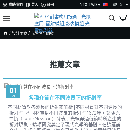
聯絡我們
登入
註冊
NT$
TWD
正體中文
設計開發
光學設計開發
光學設計開發
推薦文章
01
7月
各種介質在不同波長下的折射率
不同材質對各波長的折射率解析 [不同材質對不同波長的
折射率] 不同材質對不同波長的折射率 1672年，艾薩克·
牛頓（Isaac Newton）發表了光線穿過稜鏡時所產生的
折射現象，這項研究奠定了現代光學的基礎。在這篇論