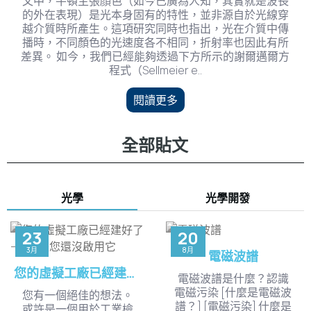
文中，牛頓主張顏色（如今已廣為人知，其實就是波長
的外在表現）是光本身固有的特性，並非源自於光線穿
越介質時所產生。這項研究同時也指出，光在介質中傳
播時，不同顏色的光速度各不相同，折射率也因此有所
差異。 如今，我們已經能夠透過下方所示的謝爾邁爾方
程式（Sellmeier e..
閱讀更多
全部貼文
光學
光學開發
23
20
3月
8月
電磁波譜
您的虛擬工廠已經建好了——只是您還沒啟用它
電磁波譜是什麼？認識
電磁污染 [什麼是電磁波
您有一個絕佳的想法。
譜？] [電磁污染] 什麼是
或許是一個用於工業檢