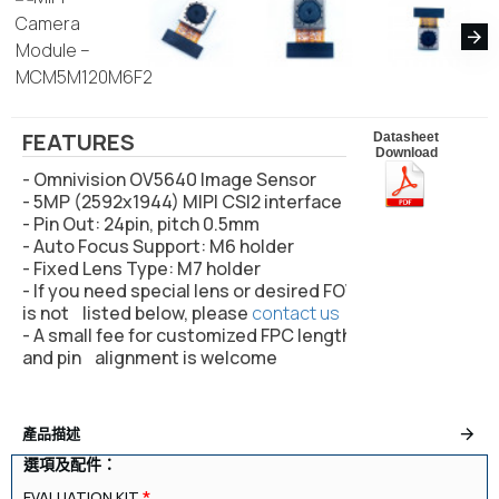
FEATURES
Datasheet
Download
- Omnivision OV5640 Image Sensor
- 5MP (2592x1944) MIPI CSI2 interface
- Pin Out: 24pin, pitch 0.5mm
- Auto Focus Support: M6 holder
- Fixed Lens Type: M7 holder
- If you need special lens or desired FOV
is not listed below, please
contact us
- A small fee for customized FPC length
and pin alignment is welcome
產品描述
選項及配件：
EVALUATION KIT